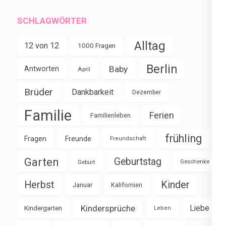
SCHLAGWÖRTER
Alltag
12 von 12
1000 Fragen
Berlin
Baby
Antworten
April
Brüder
Dankbarkeit
Dezember
Familie
Ferien
Familienleben
frühling
Fragen
Freunde
Freundschaft
Garten
Geburtstag
Geburt
Geschenke
Herbst
Kinder
Januar
Kalifornien
Kindersprüche
Liebe
Kindergarten
Leben