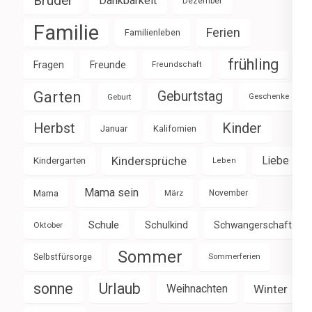
Brüder
Dankbarkeit
Dezember
Familie
Ferien
Familienleben
frühling
Fragen
Freunde
Freundschaft
Garten
Geburtstag
Geburt
Geschenke
Herbst
Kinder
Januar
Kalifornien
Kindersprüche
Liebe
Kindergarten
Leben
Mama sein
Mama
März
November
Schule
Schulkind
Schwangerschaft
Oktober
Sommer
Selbstfürsorge
Sommerferien
sonne
Urlaub
Weihnachten
Winter