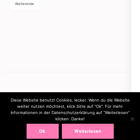
Wochenende
Diese Website benutzt Cookies, lecker. Wenn du die Website
weiter nutzen möchtest, klick bitte auf "Ok". Für mehr
Informationen in der Datenschutzerklärung auf "Weiterlesen"
Copyright © 2026
mamasbusiness.de
.
Elegant Pink
klicken. Danke!
Developed By
Rara Theme
Powered by:
WordPress
Ok.
Weiterlesen