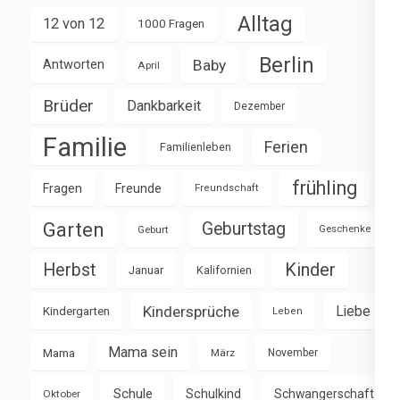
Alltag
12 von 12
1000 Fragen
Berlin
Baby
Antworten
April
Brüder
Dankbarkeit
Dezember
Familie
Ferien
Familienleben
frühling
Fragen
Freunde
Freundschaft
Garten
Geburtstag
Geburt
Geschenke
Herbst
Kinder
Januar
Kalifornien
Kindersprüche
Liebe
Kindergarten
Leben
Mama sein
Mama
März
November
Schule
Schulkind
Schwangerschaft
Oktober