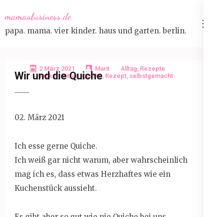
Skip
mamasbusiness.de
to
papa. mama. vier kinder. haus und garten. berlin.
content
(Press
Enter)
2 März 2021
Marit
Alltag
,
Rezepte
Wir und die Quiche
lecker
,
Mittag
,
Quiche
,
Rezept
,
selbstgemacht
02. März 2021
Ich esse gerne Quiche.
Ich weiß gar nicht warum, aber wahrscheinlich
mag ich es, dass etwas Herzhaftes wie ein
Kuchenstück aussieht.
Es gibt aber so gut wie nie Quiche bei uns.