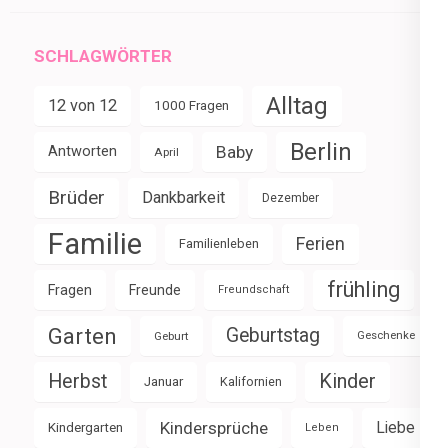
SCHLAGWÖRTER
Alltag
12 von 12
1000 Fragen
Berlin
Baby
Antworten
April
Brüder
Dankbarkeit
Dezember
Familie
Ferien
Familienleben
frühling
Fragen
Freunde
Freundschaft
Garten
Geburtstag
Geburt
Geschenke
Herbst
Kinder
Januar
Kalifornien
Kindersprüche
Liebe
Kindergarten
Leben