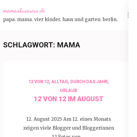
Skip
mamasbusiness.de
to
papa. mama. vier kinder. haus und garten. berlin.
content
(Press
Enter)
SCHLAGWORT:
MAMA
,
,
,
12 VON 12
ALLTAG
DURCH DAS JAHR
URLAUB
12 VON 12 IM AUGUST
12. August 2025 Am 12. eines Monats
zeigen viele Blogger und Bloggerinnen
12 Fotos von …