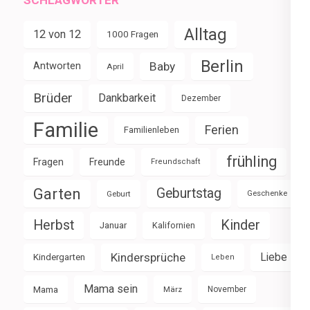
SCHLAGWÖRTER
Alltag
12 von 12
1000 Fragen
Berlin
Baby
Antworten
April
Brüder
Dankbarkeit
Dezember
Familie
Ferien
Familienleben
frühling
Fragen
Freunde
Freundschaft
Garten
Geburtstag
Geburt
Geschenke
Herbst
Kinder
Januar
Kalifornien
Kindersprüche
Liebe
Kindergarten
Leben
Mama sein
Mama
März
November