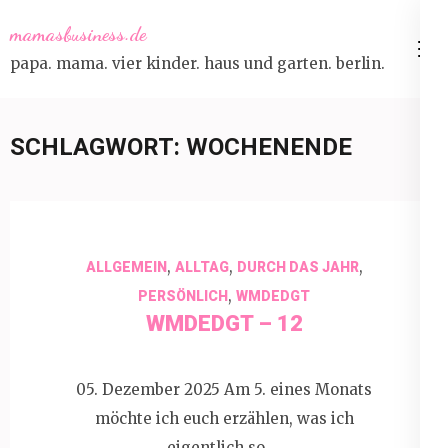
Skip
mamasbusiness.de
to
papa. mama. vier kinder. haus und garten. berlin.
content
(Press
Enter)
SCHLAGWORT:
WOCHENENDE
,
,
,
ALLGEMEIN
ALLTAG
DURCH DAS JAHR
,
PERSÖNLICH
WMDEDGT
WMDEDGT – 12
05. Dezember 2025 Am 5. eines Monats
möchte ich euch erzählen, was ich
eigentlich so …