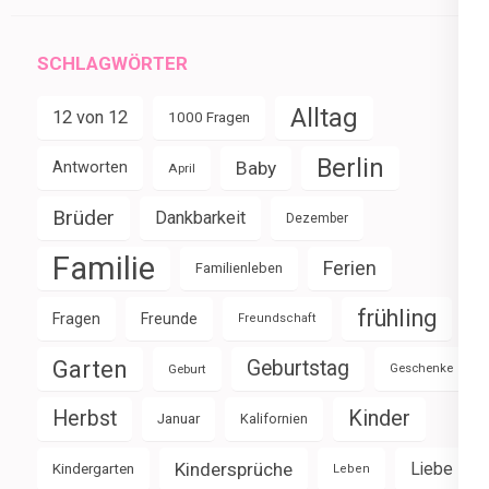
SCHLAGWÖRTER
Alltag
12 von 12
1000 Fragen
Berlin
Baby
Antworten
April
Brüder
Dankbarkeit
Dezember
Familie
Ferien
Familienleben
frühling
Fragen
Freunde
Freundschaft
Garten
Geburtstag
Geburt
Geschenke
Herbst
Kinder
Januar
Kalifornien
Kindersprüche
Liebe
Kindergarten
Leben