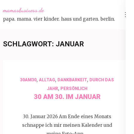
Skip
mamasbusiness.de
to
papa. mama. vier kinder. haus und garten. berlin.
content
(Press
Enter)
SCHLAGWORT:
JANUAR
,
,
,
30AM30
ALLTAG
DANKBARKEIT
DURCH DAS
,
JAHR
PERSÖNLICH
30 AM 30. IM JANUAR
30. Januar 2026 Am Ende eines Monats
schnappe ich mir meinen Kalender und
meine Foto-App …