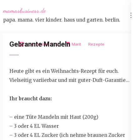
Skip
mamasbusiness.de
to
papa. mama. vier kinder. haus und garten. berlin.
content
(Press
Enter)
Gebrannte Mandeln
8 Dezember 2012
Marit
Rezepte
Heute gibt es ein Weihnachts-Rezept für euch.
Vielseitig variierbar und mit guter-Duft-Garantie…
Ihr braucht dazu:
– eine Tüte Mandeln mit Haut (200g)
– 3 oder 4 EL Wasser
– 3 oder 4 EL Zucker (ich nehme braunen Zucker