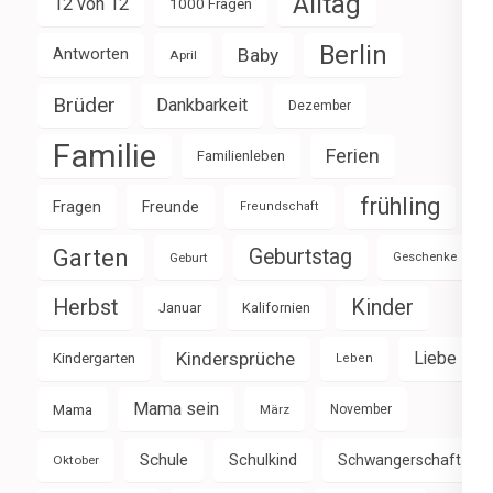
Alltag
12 von 12
1000 Fragen
Berlin
Baby
Antworten
April
Brüder
Dankbarkeit
Dezember
Familie
Ferien
Familienleben
frühling
Fragen
Freunde
Freundschaft
Garten
Geburtstag
Geburt
Geschenke
Herbst
Kinder
Januar
Kalifornien
Kindersprüche
Liebe
Kindergarten
Leben
Mama sein
Mama
März
November
Schule
Schulkind
Schwangerschaft
Oktober