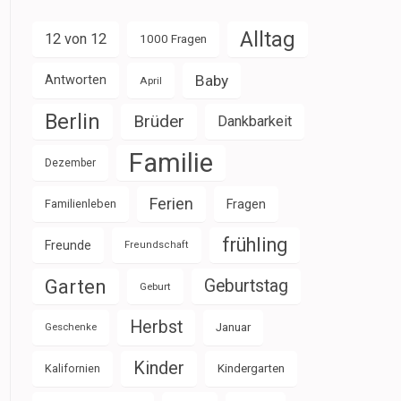
Alltag
12 von 12
1000 Fragen
Baby
Antworten
April
Berlin
Brüder
Dankbarkeit
Familie
Dezember
Ferien
Familienleben
Fragen
frühling
Freunde
Freundschaft
Garten
Geburtstag
Geburt
Herbst
Januar
Geschenke
Kinder
Kalifornien
Kindergarten