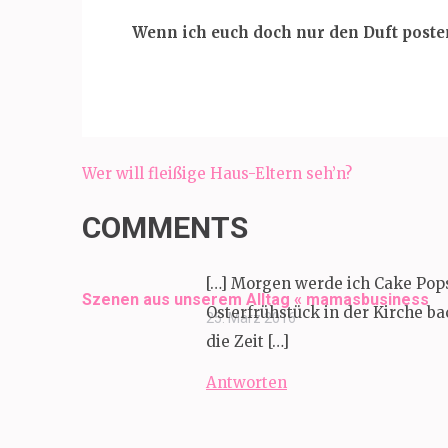
Wenn ich euch doch nur den Duft post
Beitragsnavigation
Wer will fleißige Haus-Eltern seh’n?
COMMENTS
[…] Morgen werde ich Cake Pop
Szenen aus unserem Alltag « mamasbusiness
Osterfrühstück in der Kirche b
25. März 2016
die Zeit […]
Antworten