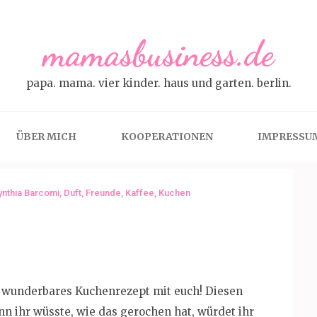
mamasbusiness.de
papa. mama. vier kinder. haus und garten. berlin.
ÜBER MICH
KOOPERATIONEN
IMPRESSU
ynthia Barcomi
,
Duft
,
Freunde
,
Kaffee
,
Kuchen
in wunderbares Kuchenrezept mit euch! Diesen
n ihr wüsste, wie das gerochen hat, würdet ihr