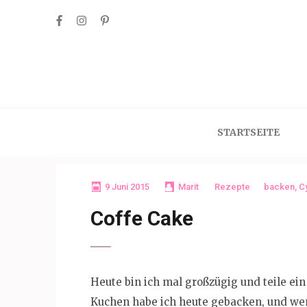
Skip
to
content
(Press
Enter)
STARTSEITE
9 Juni 2015
Marit
Rezepte
backen
,
C
Coffe Cake
Heute bin ich mal großzügig und teile e
Kuchen habe ich heute gebacken, und wen