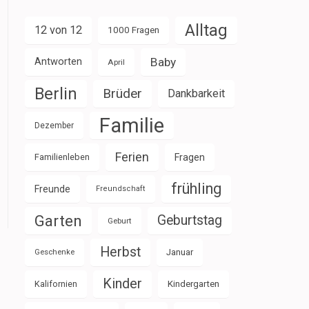
Alltag
12 von 12
1000 Fragen
Baby
Antworten
April
Berlin
Brüder
Dankbarkeit
Familie
Dezember
Ferien
Familienleben
Fragen
frühling
Freunde
Freundschaft
Garten
Geburtstag
Geburt
Herbst
Januar
Geschenke
Kinder
Kalifornien
Kindergarten