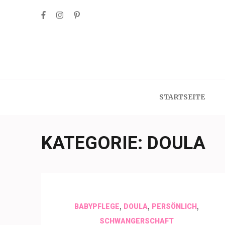
Skip
to
content
(Press
Enter)
STARTSEITE
KATEGORIE:
DOULA
,
,
,
BABYPFLEGE
DOULA
PERSÖNLICH
SCHWANGERSCHAFT