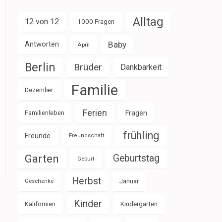
Alltag
12 von 12
1000 Fragen
Baby
Antworten
April
Berlin
Brüder
Dankbarkeit
Familie
Dezember
Ferien
Familienleben
Fragen
frühling
Freunde
Freundschaft
Garten
Geburtstag
Geburt
Herbst
Januar
Geschenke
Kinder
Kalifornien
Kindergarten