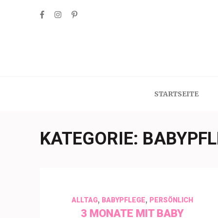
Skip
to
content
(Press
Enter)
STARTSEITE
KATEGORIE:
BABYPFL
,
,
ALLTAG
BABYPFLEGE
PERSÖNLICH
3 MONATE MIT BABY