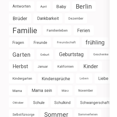
Berlin
Baby
Antworten
April
Brüder
Dankbarkeit
Dezember
Familie
Ferien
Familienleben
frühling
Fragen
Freunde
Freundschaft
Garten
Geburtstag
Geburt
Geschenke
Herbst
Kinder
Januar
Kalifornien
Kindersprüche
Liebe
Kindergarten
Leben
Mama sein
Mama
März
November
Schule
Schulkind
Schwangerschaft
Oktober
Sommer
Selbstfürsorge
Sommerferien