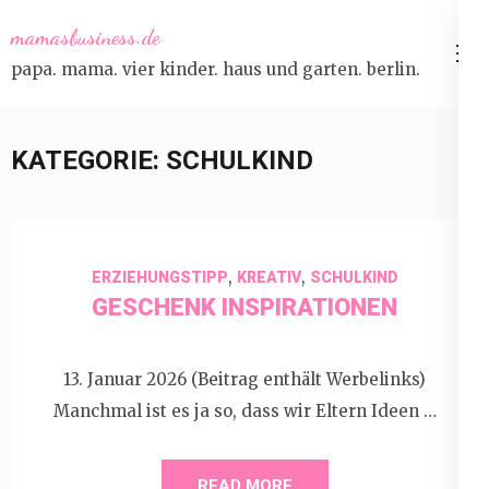
Skip
mamasbusiness.de
to
papa. mama. vier kinder. haus und garten. berlin.
content
(Press
Enter)
KATEGORIE:
SCHULKIND
,
,
ERZIEHUNGSTIPP
KREATIV
SCHULKIND
GESCHENK INSPIRATIONEN
13. Januar 2026 (Beitrag enthält Werbelinks)
Manchmal ist es ja so, dass wir Eltern Ideen …
READ MORE