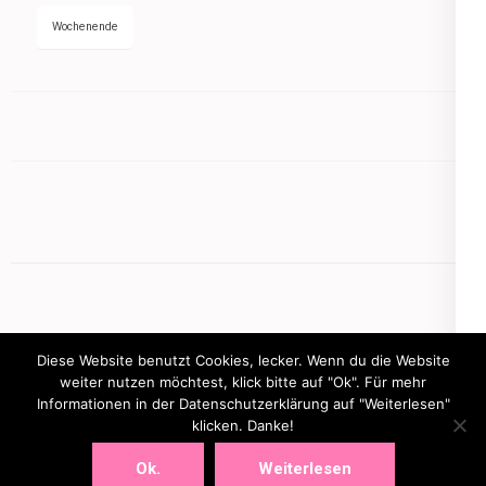
Wochenende
Diese Website benutzt Cookies, lecker. Wenn du die Website
weiter nutzen möchtest, klick bitte auf "Ok". Für mehr
Informationen in der Datenschutzerklärung auf "Weiterlesen"
Copyright © 2026
mamasbusiness.de
klicken. Danke!
.
Elegant Pink
Developed By
Rara Theme
Powered by:
WordPress
Ok.
Weiterlesen