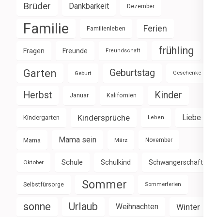
Brüder
Dankbarkeit
Dezember
Familie
Ferien
Familienleben
frühling
Fragen
Freunde
Freundschaft
Garten
Geburtstag
Geburt
Geschenke
Herbst
Kinder
Januar
Kalifornien
Kindersprüche
Liebe
Kindergarten
Leben
Mama sein
Mama
März
November
Schule
Schulkind
Schwangerschaft
Oktober
Sommer
Selbstfürsorge
Sommerferien
sonne
Urlaub
Weihnachten
Winter