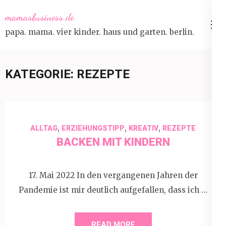
Skip
mamasbusiness.de
to
papa. mama. vier kinder. haus und garten. berlin.
content
(Press
Enter)
KATEGORIE:
REZEPTE
,
,
,
ALLTAG
ERZIEHUNGSTIPP
KREATIV
REZEPTE
BACKEN MIT KINDERN
17. Mai 2022 In den vergangenen Jahren der
Pandemie ist mir deutlich aufgefallen, dass ich …
READ MORE