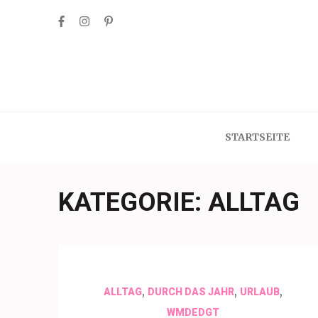
Skip
to
content
(Press
Enter)
STARTSEITE
KATEGORIE:
ALLTAG
,
,
,
ALLTAG
DURCH DAS JAHR
URLAUB
WMDEDGT