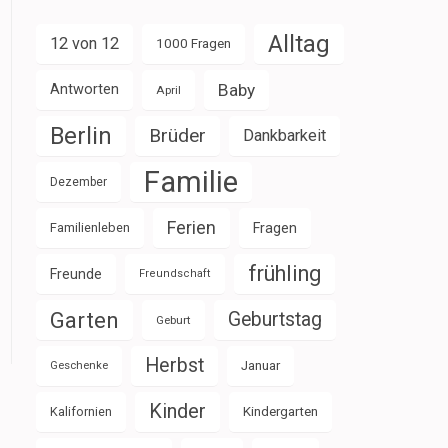
Alltag
12 von 12
1000 Fragen
Baby
Antworten
April
Berlin
Brüder
Dankbarkeit
Familie
Dezember
Ferien
Familienleben
Fragen
frühling
Freunde
Freundschaft
Garten
Geburtstag
Geburt
Herbst
Januar
Geschenke
Kinder
Kalifornien
Kindergarten