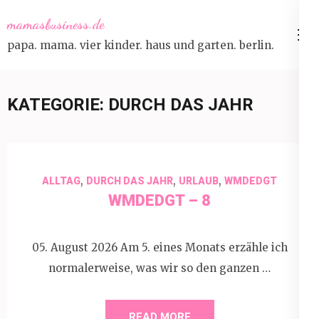
Skip
mamasbusiness.de
to
papa. mama. vier kinder. haus und garten. berlin.
content
(Press
Enter)
KATEGORIE:
DURCH DAS JAHR
,
,
,
ALLTAG
DURCH DAS JAHR
URLAUB
WMDEDGT
WMDEDGT – 8
05. August 2026 Am 5. eines Monats erzähle ich
normalerweise, was wir so den ganzen …
READ MORE