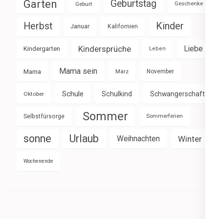
Garten
Geburtstag
Geburt
Geschenke
Herbst
Kinder
Januar
Kalifornien
Kindersprüche
Liebe
Kindergarten
Leben
Mama sein
Mama
März
November
Schule
Schulkind
Schwangerschaft
Oktober
Sommer
Selbstfürsorge
Sommerferien
sonne
Urlaub
Weihnachten
Winter
Wochenende