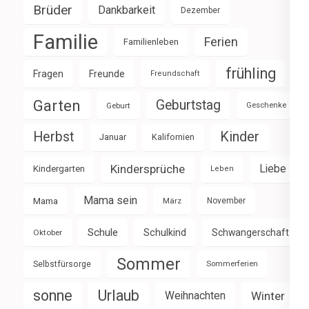
Brüder
Dankbarkeit
Dezember
Familie
Ferien
Familienleben
frühling
Fragen
Freunde
Freundschaft
Garten
Geburtstag
Geburt
Geschenke
Herbst
Kinder
Januar
Kalifornien
Kindersprüche
Liebe
Kindergarten
Leben
Mama sein
Mama
März
November
Schule
Schulkind
Schwangerschaft
Oktober
Sommer
Selbstfürsorge
Sommerferien
sonne
Urlaub
Weihnachten
Winter