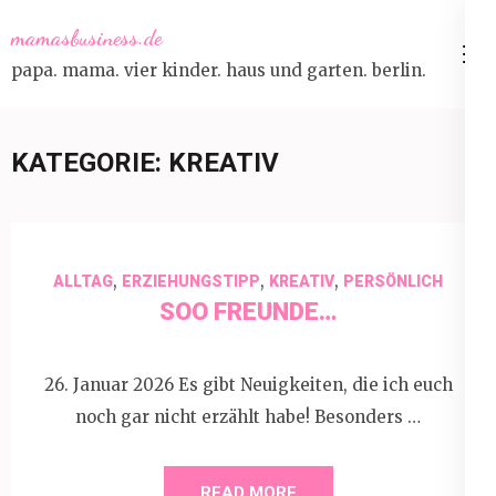
Skip
mamasbusiness.de
to
papa. mama. vier kinder. haus und garten. berlin.
content
(Press
Enter)
KATEGORIE:
KREATIV
,
,
,
ALLTAG
ERZIEHUNGSTIPP
KREATIV
PERSÖNLICH
SOO FREUNDE…
26. Januar 2026 Es gibt Neuigkeiten, die ich euch
noch gar nicht erzählt habe! Besonders …
READ MORE