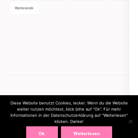
Wochenende
Diese Website benutzt Cookies, lecker. Wenn du die Website
weiter nutzen möchtest, klick bitte auf "Ok". Für mehr
Informationen in der Datenschutzerklärung auf "Weiterlesen"
Copyright © 2026
mamasbusiness.de
klicken. Danke!
.
Elegant Pink
Developed By
Rara Theme
Powered by:
WordPress
Ok.
Weiterlesen