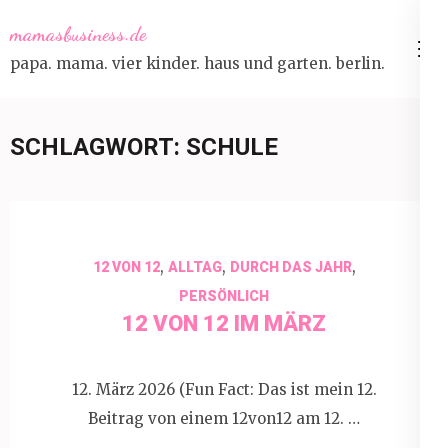
Skip
mamasbusiness.de
to
papa. mama. vier kinder. haus und garten. berlin.
content
(Press
Enter)
SCHLAGWORT:
SCHULE
,
,
,
12 VON 12
ALLTAG
DURCH DAS JAHR
PERSÖNLICH
12 VON 12 IM MÄRZ
12. März 2026 (Fun Fact: Das ist mein 12.
Beitrag von einem 12von12 am 12. …