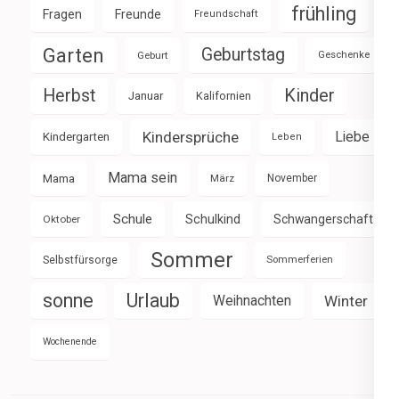
frühling
Fragen
Freunde
Freundschaft
Garten
Geburtstag
Geburt
Geschenke
Herbst
Kinder
Januar
Kalifornien
Kindersprüche
Liebe
Kindergarten
Leben
Mama sein
Mama
März
November
Schule
Schulkind
Schwangerschaft
Oktober
Sommer
Selbstfürsorge
Sommerferien
sonne
Urlaub
Weihnachten
Winter
Wochenende