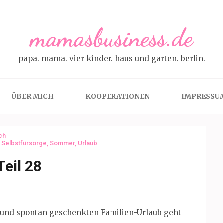
mamasbusiness.de
papa. mama. vier kinder. haus und garten. berlin.
ÜBER MICH
KOOPERATIONEN
IMPRESSU
ch
,
Selbstfürsorge
,
Sommer
,
Urlaub
Teil 28
n und spontan geschenkten Familien-Urlaub geht