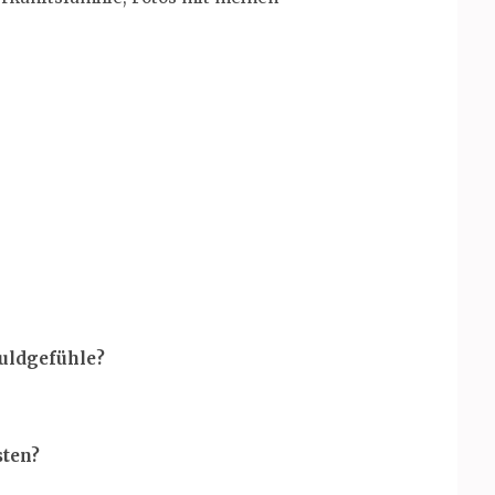
huldgefühle?
sten?