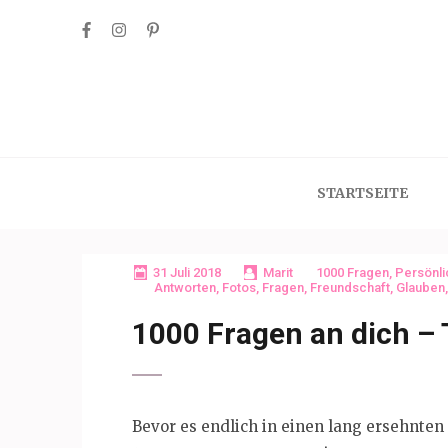
Skip
to
content
(Press
Enter)
STARTSEITE
31 Juli 2018
Marit
1000 Fragen
,
Persönli
Antworten
,
Fotos
,
Fragen
,
Freundschaft
,
Glauben
1000 Fragen an dich – 
Bevor es endlich in einen lang ersehnte