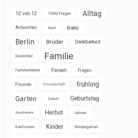
Alltag
12 von 12
1000 Fragen
Baby
Antworten
April
Berlin
Brüder
Dankbarkeit
Familie
Dezember
Ferien
Familienleben
Fragen
frühling
Freunde
Freundschaft
Garten
Geburtstag
Geburt
Herbst
Januar
Geschenke
Kinder
Kalifornien
Kindergarten