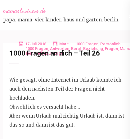
Skip
mamasbusiness.de
to
papa. mama. vier kinder. haus und garten. berlin.
content
(Press
Enter)
17 Juli 2018
Marit
1000 Fragen
,
Persönlich
1000 Fragen
,
Antworten
,
Beruf
,
Beziehung
,
Fragen
,
Mama
1000 Fragen an dich – Teil 26
sein
,
Selbstfürsorge
Wie gesagt, ohne Internet im Urlaub konnte ich
auch den nächsten Teil der Fragen nicht
hochladen.
Obwohl ich es versucht habe…
Aber wenn Urlaub mal richtig Urlaub ist, dann ist
das so und dann ist das gut.