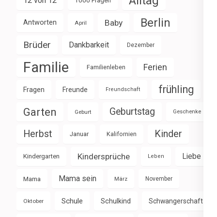
Alltag
12 von 12
1000 Fragen
Berlin
Baby
Antworten
April
Brüder
Dankbarkeit
Dezember
Familie
Ferien
Familienleben
frühling
Fragen
Freunde
Freundschaft
Garten
Geburtstag
Geburt
Geschenke
Herbst
Kinder
Januar
Kalifornien
Kindersprüche
Liebe
Kindergarten
Leben
Mama sein
Mama
März
November
Schule
Schulkind
Schwangerschaft
Oktober