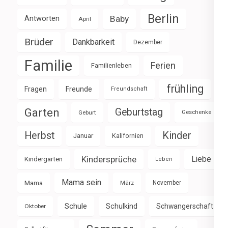
Berlin
Baby
Antworten
April
Brüder
Dankbarkeit
Dezember
Familie
Ferien
Familienleben
frühling
Fragen
Freunde
Freundschaft
Garten
Geburtstag
Geburt
Geschenke
Herbst
Kinder
Januar
Kalifornien
Kindersprüche
Liebe
Kindergarten
Leben
Mama sein
Mama
März
November
Schule
Schulkind
Schwangerschaft
Oktober