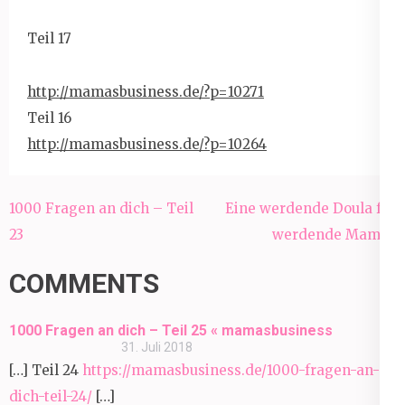
Teil 17
http://mamasbusiness.de/?p=
10271
Teil 16
http://mamasbusiness.de/?p=
10264
Beitragsnavigation
1000 Fragen an dich – Teil
Eine werdende Doula für
23
werdende Mamas
COMMENTS
1000 Fragen an dich – Teil 25 « mamasbusiness
31. Juli 2018
[…] Teil 24
https://mamasbusiness.de/1000-fragen-an-
dich-teil-24/
[…]