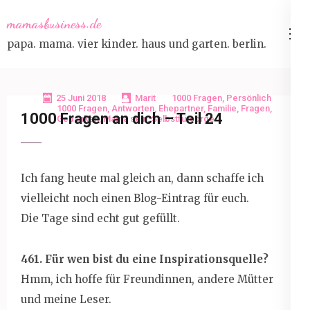
Skip
mamasbusiness.de
to
papa. mama. vier kinder. haus und garten. berlin.
content
(Press
Enter)
25 Juni 2018
Marit
1000 Fragen
,
Persönlich
1000 Fragen
,
Antworten
,
Ehepartner
,
Familie
,
Fragen
,
1000 Fragen an dich – Teil 24
Gedanken
,
Mama sein
,
Selbstfürsorge
Ich fang heute mal gleich an, dann schaffe ich
vielleicht noch einen Blog-Eintrag für euch.
Die Tage sind echt gut gefüllt.
461. Für wen bist du eine Inspirationsquelle?
Hmm, ich hoffe für Freundinnen, andere Mütter
und meine Leser.