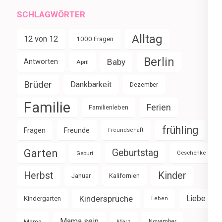
SCHLAGWÖRTER
Alltag
12 von 12
1000 Fragen
Berlin
Baby
Antworten
April
Brüder
Dankbarkeit
Dezember
Familie
Ferien
Familienleben
frühling
Fragen
Freunde
Freundschaft
Garten
Geburtstag
Geburt
Geschenke
Herbst
Kinder
Januar
Kalifornien
Kindersprüche
Liebe
Kindergarten
Leben
Mama sein
Mama
März
November