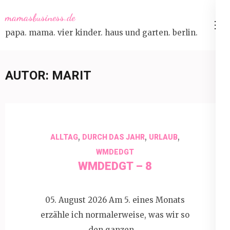
Skip
mamasbusiness.de
to
papa. mama. vier kinder. haus und garten. berlin.
content
(Press
Enter)
AUTOR:
MARIT
,
,
,
ALLTAG
DURCH DAS JAHR
URLAUB
WMDEDGT
WMDEDGT – 8
05. August 2026 Am 5. eines Monats
erzähle ich normalerweise, was wir so
den ganzen …