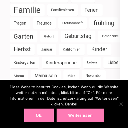
Familie
Ferien
Familienleben
frühling
Fragen
Freunde
Freundschaft
Garten
Geburtstag
Geburt
Geschenke
Herbst
Kinder
Januar
Kalifornien
Kindersprüche
Liebe
Kindergarten
Leben
Mama sein
Mama
März
November
Diese Website benutzt Cookies, lecker. Wenn du die Website
Schule
Schulkind
Schwangerschaft
Oktober
weiter nutzen möchtest, klick bitte auf "Ok". Für mehr
Informationen in der Datenschutzerklärung auf "Weiterlesen"
Sommer
Selbstfürsorge
Sommerferien
klicken. Danke!
sonne
Urlaub
Weihnachten
Winter
Ok.
Weiterlesen