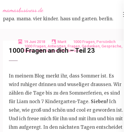
Skip
mamasbusiness.de
to
papa. mama. vier kinder. haus und garten. berlin.
content
(Press
Enter)
19 Juni 2018
Marit
1000 Fragen
,
Persönlich
1000 Fragen
,
Antworten
,
Fragen
,
Gedanken
,
Gespräche
,
1000 Fragen an dich – Teil 23
Mama sein
,
Sorgen
,
Wer bin ich
In meinem Blog merkt ihr, dass Sommer ist. Es
wird ruhiger drinnen und wuseliger draussen. Wir
zählen die Tage bis zu den Sommerferien, es sind
für Liam noch 7 Kindergarten-Tage.
Sieben!
Ich
sehe, wie groß und schön und cool er geworden ist.
Und ich freue mich für ihn und mit ihm und bin mit
ihm aufgeregt. In den nächsten Tagen entscheidet