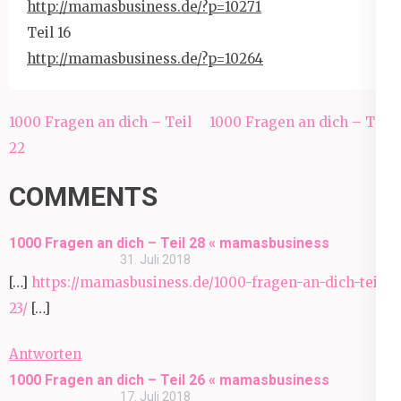
http://mamasbusiness.de/?p=102
71
Teil 16
http://mamasbusiness.de/?p=102
64
Beitragsnavigation
1000 Fragen an dich – Teil
1000 Fragen an dich – Teil
22
24
COMMENTS
1000 Fragen an dich – Teil 28 « mamasbusiness
31. Juli 2018
[…]
https://mamasbusiness.de/1000-fragen-an-dich-teil-
23/
[…]
Antworten
1000 Fragen an dich – Teil 26 « mamasbusiness
17. Juli 2018