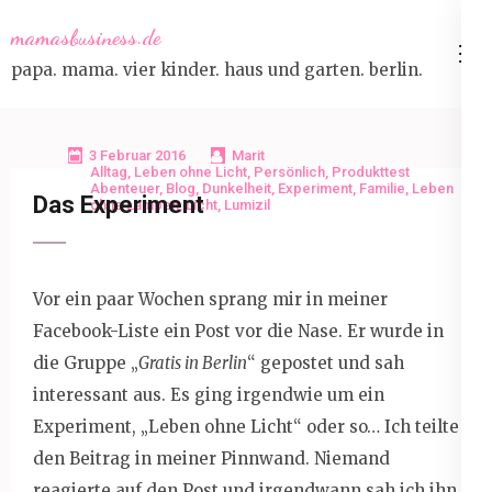
Skip
mamasbusiness.de
to
papa. mama. vier kinder. haus und garten. berlin.
content
(Press
Enter)
3 Februar 2016
Marit
Alltag
,
Leben ohne Licht
,
Persönlich
,
Produkttest
Abenteuer
,
Blog
,
Dunkelheit
,
Experiment
,
Familie
,
Leben
Das Experiment
ohne Lampen
,
Licht
,
Lumizil
Vor ein paar Wochen sprang mir in meiner
Facebook-Liste ein Post vor die Nase. Er wurde in
die Gruppe „
Gratis in Berlin
“ gepostet und sah
interessant aus. Es ging irgendwie um ein
Experiment, „Leben ohne Licht“ oder so… Ich teilte
den Beitrag in meiner Pinnwand. Niemand
reagierte auf den Post und irgendwann sah ich ihn