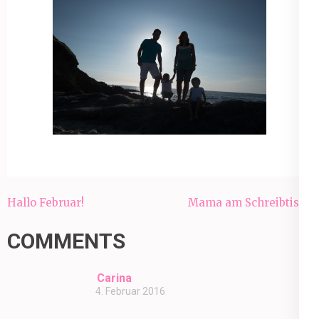
Beitragsnavigation
Hallo Februar!
Mama am Schreibtisch
COMMENTS
Carina
4. Februar 2016