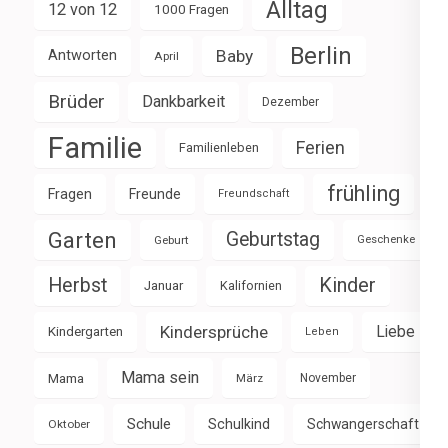
Alltag
12 von 12
1000 Fragen
Berlin
Baby
Antworten
April
Brüder
Dankbarkeit
Dezember
Familie
Ferien
Familienleben
frühling
Fragen
Freunde
Freundschaft
Garten
Geburtstag
Geburt
Geschenke
Herbst
Kinder
Januar
Kalifornien
Kindersprüche
Liebe
Kindergarten
Leben
Mama sein
Mama
März
November
Schule
Schulkind
Schwangerschaft
Oktober