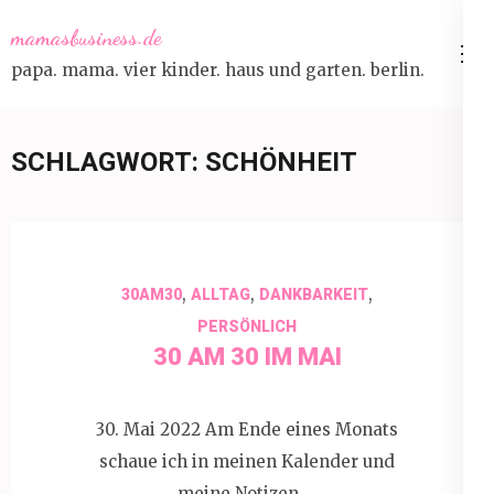
Skip
mamasbusiness.de
to
papa. mama. vier kinder. haus und garten. berlin.
content
(Press
Enter)
SCHLAGWORT:
SCHÖNHEIT
,
,
,
30AM30
ALLTAG
DANKBARKEIT
PERSÖNLICH
30 AM 30 IM MAI
30. Mai 2022 Am Ende eines Monats
schaue ich in meinen Kalender und
meine Notizen …