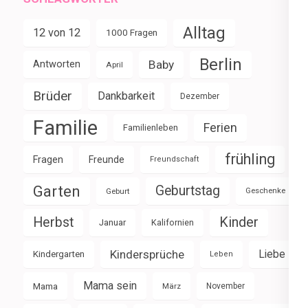
Alltag
12 von 12
1000 Fragen
Berlin
Baby
Antworten
April
Brüder
Dankbarkeit
Dezember
Familie
Ferien
Familienleben
frühling
Fragen
Freunde
Freundschaft
Garten
Geburtstag
Geburt
Geschenke
Herbst
Kinder
Januar
Kalifornien
Kindersprüche
Liebe
Kindergarten
Leben
Mama sein
Mama
März
November