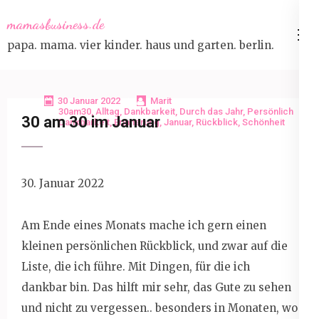
Skip
mamasbusiness.de
to
papa. mama. vier kinder. haus und garten. berlin.
content
(Press
Enter)
30 Januar 2022
Marit
30am30
,
Alltag
,
Dankbarkeit
,
Durch das Jahr
,
Persönlich
30 am 30 im Januar
Dankbarkeit
,
Erinnerung
,
Januar
,
Rückblick
,
Schönheit
30. Januar 2022
Am Ende eines Monats mache ich gern einen
kleinen persönlichen Rückblick, und zwar auf die
Liste, die ich führe. Mit Dingen, für die ich
dankbar bin. Das hilft mir sehr, das Gute zu sehen
und nicht zu vergessen.. besonders in Monaten, wo