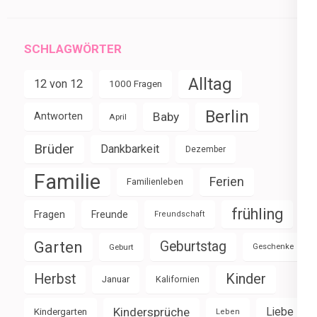
SCHLAGWÖRTER
Alltag
12 von 12
1000 Fragen
Berlin
Baby
Antworten
April
Brüder
Dankbarkeit
Dezember
Familie
Ferien
Familienleben
frühling
Fragen
Freunde
Freundschaft
Garten
Geburtstag
Geburt
Geschenke
Herbst
Kinder
Januar
Kalifornien
Kindersprüche
Liebe
Kindergarten
Leben