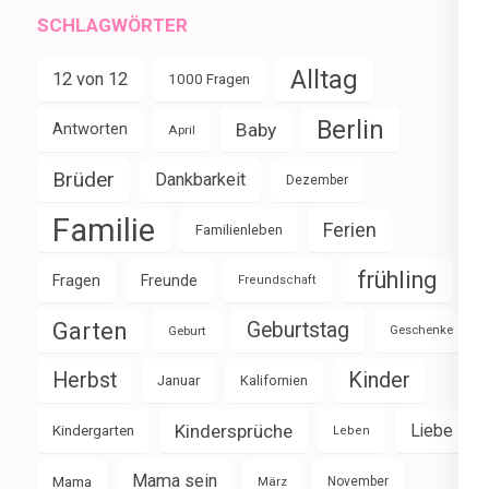
SCHLAGWÖRTER
Alltag
12 von 12
1000 Fragen
Berlin
Baby
Antworten
April
Brüder
Dankbarkeit
Dezember
Familie
Ferien
Familienleben
frühling
Fragen
Freunde
Freundschaft
Garten
Geburtstag
Geburt
Geschenke
Herbst
Kinder
Januar
Kalifornien
Kindersprüche
Liebe
Kindergarten
Leben
Mama sein
Mama
März
November