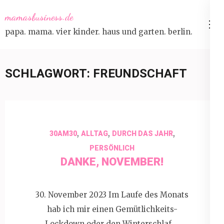
Skip
mamasbusiness.de
to
papa. mama. vier kinder. haus und garten. berlin.
content
(Press
Enter)
SCHLAGWORT:
FREUNDSCHAFT
,
,
,
30AM30
ALLTAG
DURCH DAS JAHR
PERSÖNLICH
DANKE, NOVEMBER!
30. November 2023 Im Laufe des Monats
hab ich mir einen Gemütlichkeits-
Lockdown oder den Winterschlaf …