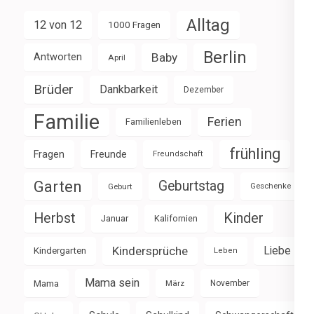
Alltag
12 von 12
1000 Fragen
Berlin
Baby
Antworten
April
Brüder
Dankbarkeit
Dezember
Familie
Ferien
Familienleben
frühling
Fragen
Freunde
Freundschaft
Garten
Geburtstag
Geburt
Geschenke
Herbst
Kinder
Januar
Kalifornien
Kindersprüche
Liebe
Kindergarten
Leben
Mama sein
Mama
März
November