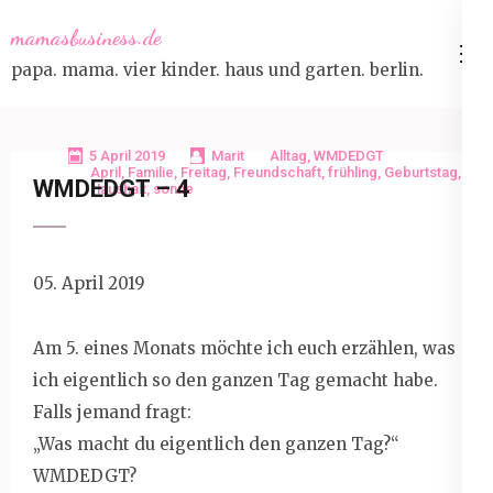
Skip
mamasbusiness.de
to
papa. mama. vier kinder. haus und garten. berlin.
content
(Press
Enter)
5 April 2019
Marit
Alltag
,
WMDEDGT
April
,
Familie
,
Freitag
,
Freundschaft
,
frühling
,
Geburtstag
,
WMDEDGT – 4
Haushalt
,
sonne
05. April 2019
Am 5. eines Monats möchte ich euch erzählen, was
ich eigentlich so den ganzen Tag gemacht habe.
Falls jemand fragt:
„Was macht du eigentlich den ganzen Tag?“
WMDEDGT?