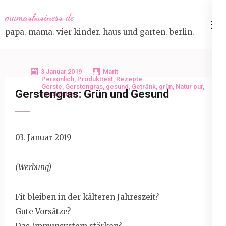
Skip
mamasbusiness.de
to
papa. mama. vier kinder. haus und garten. berlin.
content
(Press
Enter)
3 Januar 2019
Marit
Persönlich
,
Produkttest
,
Rezepte
Gerste
,
Gerstengras
,
gesund
,
Getränk
,
grün
,
Natur pur
,
Gerstengras: Grün und Gesund
Produkttest
03. Januar 2019
(Werbung)
Fit bleiben in der kälteren Jahreszeit?
Gute Vorsätze?