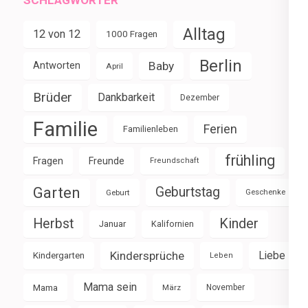
Alltag
12 von 12
1000 Fragen
Berlin
Baby
Antworten
April
Brüder
Dankbarkeit
Dezember
Familie
Ferien
Familienleben
frühling
Fragen
Freunde
Freundschaft
Garten
Geburtstag
Geburt
Geschenke
Herbst
Kinder
Januar
Kalifornien
Kindersprüche
Liebe
Kindergarten
Leben
Mama sein
Mama
März
November