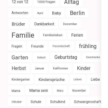
Alltag
12 von 12
1000 Fragen
Berlin
Baby
Antworten
April
Brüder
Dankbarkeit
Dezember
Familie
Ferien
Familienleben
frühling
Fragen
Freunde
Freundschaft
Garten
Geburtstag
Geburt
Geschenke
Herbst
Kinder
Januar
Kalifornien
Kindersprüche
Liebe
Kindergarten
Leben
Mama sein
Mama
März
November
Schule
Schulkind
Schwangerschaft
Oktober