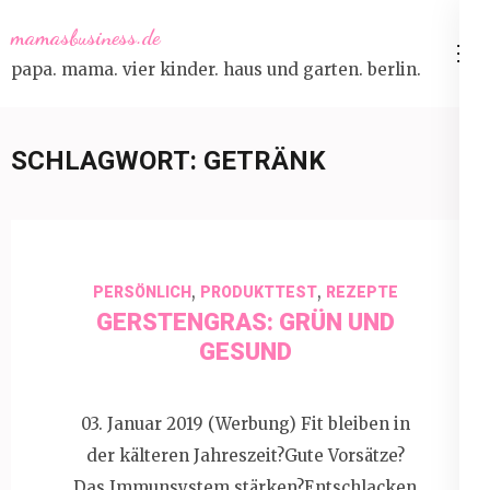
Skip
mamasbusiness.de
to
papa. mama. vier kinder. haus und garten. berlin.
content
(Press
Enter)
SCHLAGWORT:
GETRÄNK
,
,
PERSÖNLICH
PRODUKTTEST
REZEPTE
GERSTENGRAS: GRÜN UND
GESUND
03. Januar 2019 (Werbung) Fit bleiben in
der kälteren Jahreszeit?Gute Vorsätze?
Das Immunsystem stärken?Entschlacken