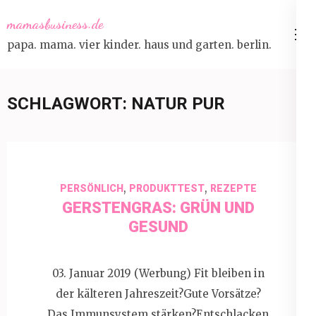
Skip
mamasbusiness.de
to
papa. mama. vier kinder. haus und garten. berlin.
content
(Press
Enter)
SCHLAGWORT:
NATUR PUR
,
,
PERSÖNLICH
PRODUKTTEST
REZEPTE
GERSTENGRAS: GRÜN UND
GESUND
03. Januar 2019 (Werbung) Fit bleiben in
der kälteren Jahreszeit?Gute Vorsätze?
Das Immunsystem stärken?Entschlacken