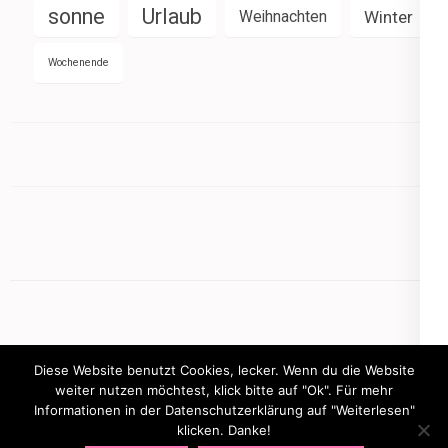
sonne
Urlaub
Weihnachten
Winter
Wochenende
Diese Website benutzt Cookies, lecker. Wenn du die Website
weiter nutzen möchtest, klick bitte auf "Ok". Für mehr
Informationen in der Datenschutzerklärung auf "Weiterlesen"
Copyright © 2026
mamasbusiness.de
klicken. Danke!
.
Elegant Pink