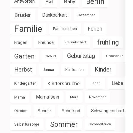
Berlin
Baby
Antworten
April
Brüder
Dankbarkeit
Dezember
Familie
Ferien
Familienleben
frühling
Fragen
Freunde
Freundschaft
Garten
Geburtstag
Geburt
Geschenke
Herbst
Kinder
Januar
Kalifornien
Kindersprüche
Liebe
Kindergarten
Leben
Mama sein
Mama
März
November
Schule
Schulkind
Schwangerschaft
Oktober
Sommer
Selbstfürsorge
Sommerferien