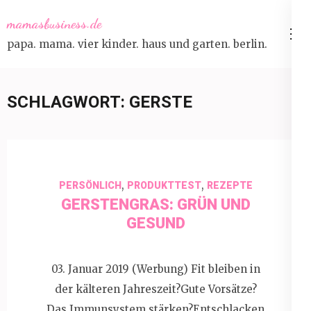
Skip
mamasbusiness.de
to
papa. mama. vier kinder. haus und garten. berlin.
content
(Press
Enter)
SCHLAGWORT:
GERSTE
,
,
PERSÖNLICH
PRODUKTTEST
REZEPTE
GERSTENGRAS: GRÜN UND
GESUND
03. Januar 2019 (Werbung) Fit bleiben in
der kälteren Jahreszeit?Gute Vorsätze?
Das Immunsystem stärken?Entschlacken