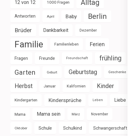
Alltag
12 von 12
1000 Fragen
Berlin
Baby
Antworten
April
Brüder
Dankbarkeit
Dezember
Familie
Ferien
Familienleben
frühling
Fragen
Freunde
Freundschaft
Garten
Geburtstag
Geburt
Geschenke
Herbst
Kinder
Januar
Kalifornien
Kindersprüche
Liebe
Kindergarten
Leben
Mama sein
Mama
März
November
Schule
Schulkind
Schwangerschaft
Oktober