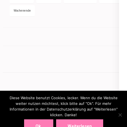
Wochenende
Diese Website benutzt Cookies, lecker. Wenn du die Website
weiter nutzen möchtest, klick bitte auf "Ok". Für mehr
Informationen in der Datenschutzerklärung auf "Weiterlesen"
Copyright © 2026
mamasbusiness.de
.
Elegant Pink
klicken. Danke!
Developed By
Rara Theme
Powered by:
WordPress
Ok.
Weiterlesen