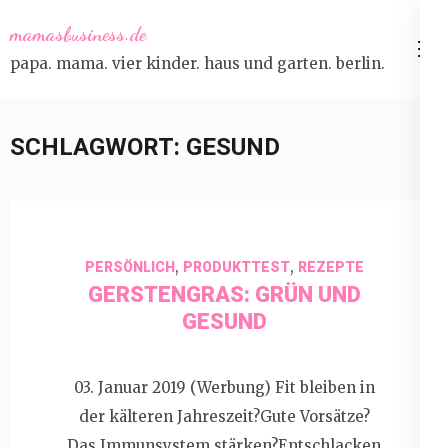
Skip
mamasbusiness.de
to
papa. mama. vier kinder. haus und garten. berlin.
content
(Press
Enter)
SCHLAGWORT:
GESUND
,
,
PERSÖNLICH
PRODUKTTEST
REZEPTE
GERSTENGRAS: GRÜN UND
GESUND
03. Januar 2019 (Werbung) Fit bleiben in
der kälteren Jahreszeit?Gute Vorsätze?
Das Immunsystem stärken?Entschlacken