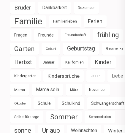
Brüder
Dankbarkeit
Dezember
Familie
Ferien
Familienleben
frühling
Fragen
Freunde
Freundschaft
Garten
Geburtstag
Geburt
Geschenke
Herbst
Kinder
Januar
Kalifornien
Kindersprüche
Liebe
Kindergarten
Leben
Mama sein
Mama
März
November
Schule
Schulkind
Schwangerschaft
Oktober
Sommer
Selbstfürsorge
Sommerferien
sonne
Urlaub
Weihnachten
Winter