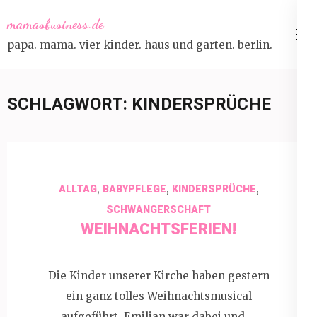
Skip
mamasbusiness.de
to
papa. mama. vier kinder. haus und garten. berlin.
content
(Press
Enter)
SCHLAGWORT:
KINDERSPRÜCHE
,
,
,
ALLTAG
BABYPFLEGE
KINDERSPRÜCHE
SCHWANGERSCHAFT
WEIHNACHTSFERIEN!
Die Kinder unserer Kirche haben gestern
ein ganz tolles Weihnachtsmusical
aufgeführt. Emilian war dabei und …