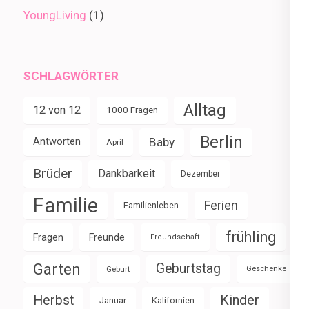
YoungLiving
(1)
SCHLAGWÖRTER
Alltag
12 von 12
1000 Fragen
Berlin
Baby
Antworten
April
Brüder
Dankbarkeit
Dezember
Familie
Ferien
Familienleben
frühling
Fragen
Freunde
Freundschaft
Garten
Geburtstag
Geburt
Geschenke
Herbst
Kinder
Januar
Kalifornien