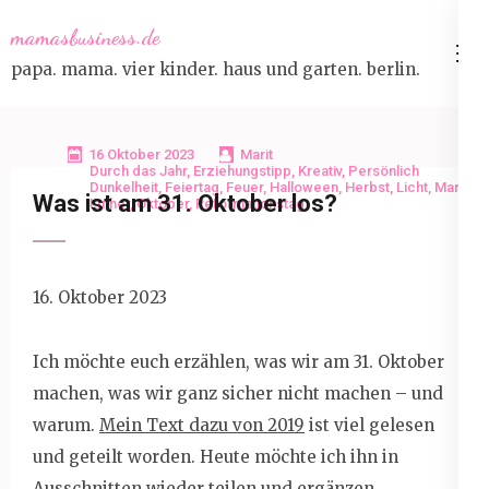
Skip
mamasbusiness.de
to
papa. mama. vier kinder. haus und garten. berlin.
content
(Press
Enter)
16 Oktober 2023
Marit
Durch das Jahr
,
Erziehungstipp
,
Kreativ
,
Persönlich
Dunkelheit
,
Feiertag
,
Feuer
,
Halloween
,
Herbst
,
Licht
,
Martin
Was ist am 31. Oktober los?
Luther
,
Oktober
,
Reformationstag
16. Oktober 2023
Ich möchte euch erzählen, was wir am 31. Oktober
machen, was wir ganz sicher nicht machen – und
warum.
Mein Text dazu von 2019
ist viel gelesen
und geteilt worden. Heute möchte ich ihn in
Ausschnitten wieder teilen und ergänzen.