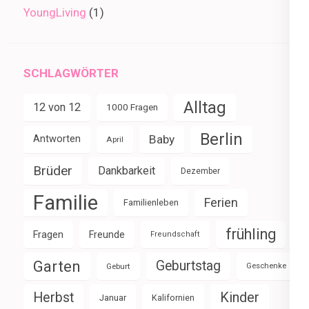
YoungLiving
(1)
SCHLAGWÖRTER
Alltag
12 von 12
1000 Fragen
Berlin
Baby
Antworten
April
Brüder
Dankbarkeit
Dezember
Familie
Ferien
Familienleben
frühling
Fragen
Freunde
Freundschaft
Garten
Geburtstag
Geburt
Geschenke
Herbst
Kinder
Januar
Kalifornien