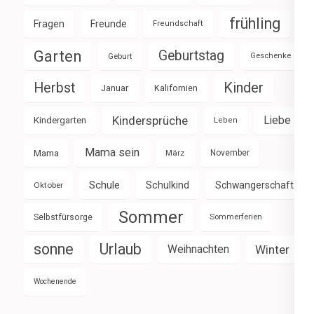
frühling
Fragen
Freunde
Freundschaft
Garten
Geburtstag
Geburt
Geschenke
Herbst
Kinder
Januar
Kalifornien
Kindersprüche
Liebe
Kindergarten
Leben
Mama sein
Mama
März
November
Schule
Schulkind
Schwangerschaft
Oktober
Sommer
Selbstfürsorge
Sommerferien
sonne
Urlaub
Weihnachten
Winter
Wochenende