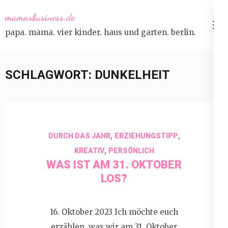
Skip
mamasbusiness.de
to
papa. mama. vier kinder. haus und garten. berlin.
content
(Press
Enter)
SCHLAGWORT:
DUNKELHEIT
,
,
DURCH DAS JAHR
ERZIEHUNGSTIPP
,
KREATIV
PERSÖNLICH
WAS IST AM 31. OKTOBER
LOS?
16. Oktober 2023 Ich möchte euch
erzählen, was wir am 31. Oktober