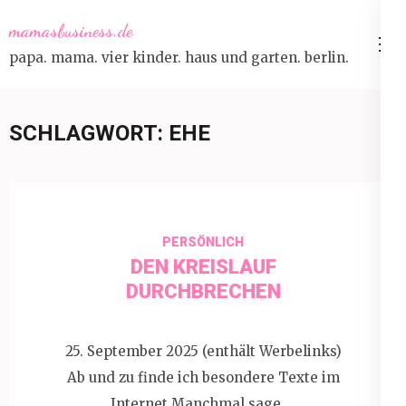
Skip
mamasbusiness.de
to
papa. mama. vier kinder. haus und garten. berlin.
content
(Press
Enter)
SCHLAGWORT:
EHE
PERSÖNLICH
DEN KREISLAUF
DURCHBRECHEN
25. September 2025 (enthält Werbelinks)
Ab und zu finde ich besondere Texte im
Internet.Manchmal sage …