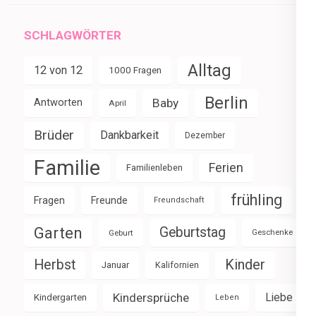
SCHLAGWÖRTER
Alltag
12 von 12
1000 Fragen
Berlin
Baby
Antworten
April
Brüder
Dankbarkeit
Dezember
Familie
Ferien
Familienleben
frühling
Fragen
Freunde
Freundschaft
Garten
Geburtstag
Geburt
Geschenke
Herbst
Kinder
Januar
Kalifornien
Kindersprüche
Liebe
Kindergarten
Leben