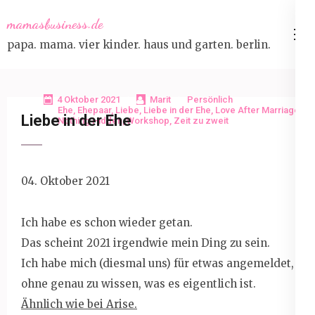
Skip
mamasbusiness.de
to
papa. mama. vier kinder. haus und garten. berlin.
content
(Press
Enter)
4 Oktober 2021
Marit
Persönlich
Ehe
,
Ehepaar
,
Liebe
,
Liebe in der Ehe
,
Love After Marriage
,
Liebe in der Ehe
Nothing Hidden
,
Workshop
,
Zeit zu zweit
04. Oktober 2021
Ich habe es schon wieder getan.
Das scheint 2021 irgendwie mein Ding zu sein.
Ich habe mich (diesmal uns) für etwas angemeldet,
ohne genau zu wissen, was es eigentlich ist.
Ähnlich wie bei Arise.