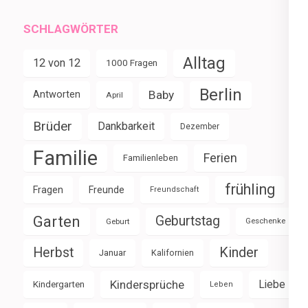
SCHLAGWÖRTER
Alltag
12 von 12
1000 Fragen
Berlin
Baby
Antworten
April
Brüder
Dankbarkeit
Dezember
Familie
Ferien
Familienleben
frühling
Fragen
Freunde
Freundschaft
Garten
Geburtstag
Geburt
Geschenke
Herbst
Kinder
Januar
Kalifornien
Kindersprüche
Liebe
Kindergarten
Leben