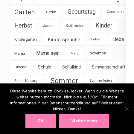
Garten
Geburtstag
Geburt
Geschenke
Herbst
Kinder
Januar
Kalifornien
Kindersprüche
Liebe
Kindergarten
Leben
Mama sein
Mama
März
November
Schule
Schulkind
Schwangerschaft
Oktober
Sommer
Selbstfürsorge
Sommerferien
Diese Website benutzt Cookies, lecker. Wenn du die Website
sonne
Urlaub
Weihnachten
Winter
weiter nutzen möchtest, klick bitte auf "Ok". Für mehr
Informationen in der Datenschutzerklärung auf "Weiterlesen"
Wochenende
klicken. Danke!
Ok.
Weiterlesen