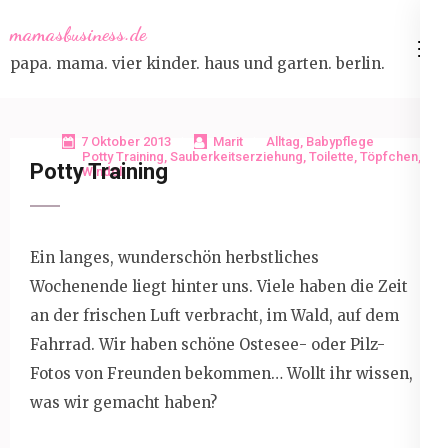
Skip
mamasbusiness.de
to
papa. mama. vier kinder. haus und garten. berlin.
content
(Press
Enter)
7 Oktober 2013
Marit
Alltag
,
Babypflege
Potty Training
,
Sauberkeitserziehung
,
Toilette
,
Töpfchen
,
Potty Training
Windel
Ein langes, wunderschön herbstliches
Wochenende liegt hinter uns. Viele haben die Zeit
an der frischen Luft verbracht, im Wald, auf dem
Fahrrad. Wir haben schöne Ostesee- oder Pilz-
Fotos von Freunden bekommen… Wollt ihr wissen,
was wir gemacht haben?