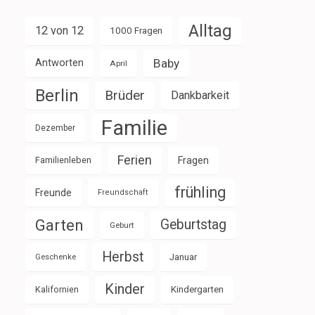
Alltag
12 von 12
1000 Fragen
Baby
Antworten
April
Berlin
Brüder
Dankbarkeit
Familie
Dezember
Ferien
Familienleben
Fragen
frühling
Freunde
Freundschaft
Garten
Geburtstag
Geburt
Herbst
Januar
Geschenke
Kinder
Kalifornien
Kindergarten