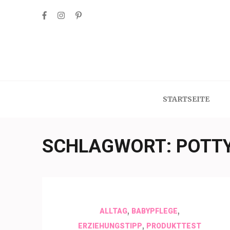
Skip
to
content
(Press
Enter)
STARTSEITE
SCHLAGWORT:
POTTY
,
,
ALLTAG
BABYPFLEGE
,
ERZIEHUNGSTIPP
PRODUKTTEST