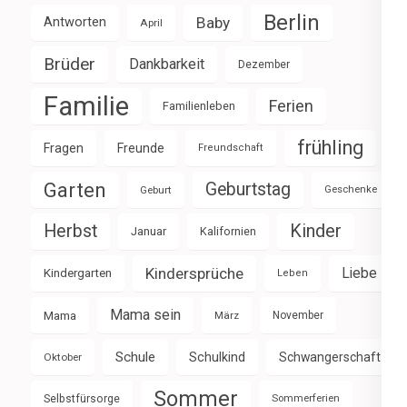
Berlin
Baby
Antworten
April
Brüder
Dankbarkeit
Dezember
Familie
Ferien
Familienleben
frühling
Fragen
Freunde
Freundschaft
Garten
Geburtstag
Geburt
Geschenke
Herbst
Kinder
Januar
Kalifornien
Kindersprüche
Liebe
Kindergarten
Leben
Mama sein
Mama
März
November
Schule
Schulkind
Schwangerschaft
Oktober
Sommer
Selbstfürsorge
Sommerferien