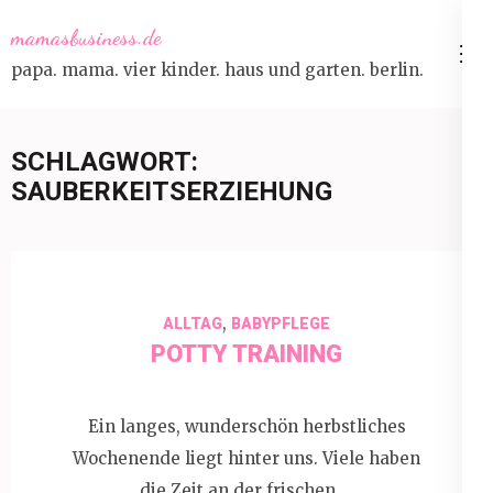
Skip
mamasbusiness.de
to
papa. mama. vier kinder. haus und garten. berlin.
content
(Press
Enter)
SCHLAGWORT:
SAUBERKEITSERZIEHUNG
,
ALLTAG
BABYPFLEGE
POTTY TRAINING
Ein langes, wunderschön herbstliches
Wochenende liegt hinter uns. Viele haben
die Zeit an der frischen …