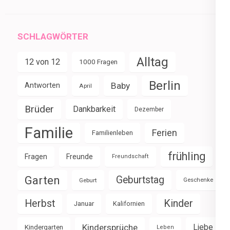
SCHLAGWÖRTER
Alltag
12 von 12
1000 Fragen
Berlin
Baby
Antworten
April
Brüder
Dankbarkeit
Dezember
Familie
Ferien
Familienleben
frühling
Fragen
Freunde
Freundschaft
Garten
Geburtstag
Geburt
Geschenke
Herbst
Kinder
Januar
Kalifornien
Kindersprüche
Liebe
Kindergarten
Leben