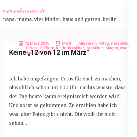
Skip
mamasbusiness.de
to
papa. mama. vier kinder. haus und garten. berlin.
content
(Press
Enter)
12 März 2015
Marit
Allgemein
,
Alltag
,
Persönlich
12 von 12
,
Eltern
,
Kinderkrankheit
,
Krankheit
,
Magen
,
wache
Keine „12 von 12 im März“
Nacht
,
Wäsche
Ich habe angefangen, Fotos für euch zu machen,
obwohl ich schon um 1:00 Uhr nachts wusste, dass
der Tag heute kaum ereignisreich werden wird.
Und so ist es gekommen. Zu erzählen habe ich
was, aber Fotos gibt’s nicht. Die wollt ihr nicht
sehen…