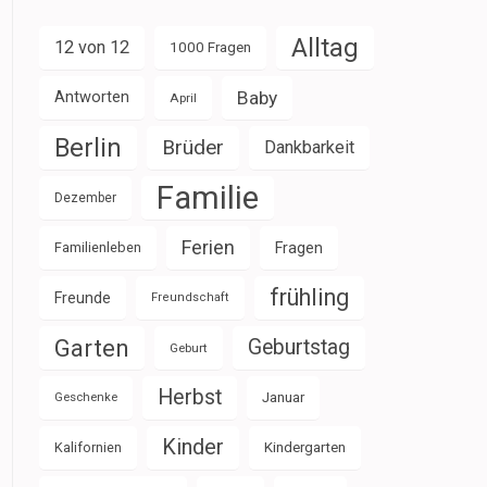
Alltag
12 von 12
1000 Fragen
Baby
Antworten
April
Berlin
Brüder
Dankbarkeit
Familie
Dezember
Ferien
Familienleben
Fragen
frühling
Freunde
Freundschaft
Garten
Geburtstag
Geburt
Herbst
Januar
Geschenke
Kinder
Kalifornien
Kindergarten