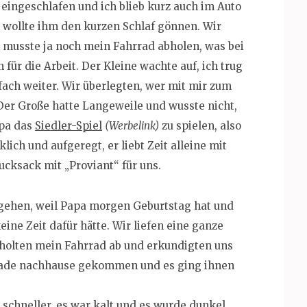
eingeschlafen und ich blieb kurz auch im Auto
 wollte ihm den kurzen Schlaf gönnen. Wir
h musste ja noch mein Fahrrad abholen, was bei
 für die Arbeit. Der Kleine wachte auf, ich trug
nfach weiter. Wir überlegten, wer mit mir zum
 Der Große hatte Langeweile und wusste nicht,
apa das
Siedler-Spiel
(Werbelink)
zu spielen, also
ich und aufgeregt, er liebt Zeit alleine mit
cksack mit „Proviant“ für uns.
gehen, weil Papa morgen Geburtstag hat und
ine Zeit dafür hätte. Wir liefen eine ganze
r holten mein Fahrrad ab und erkundigten uns
rade nachhause gekommen und es ging ihnen
schneller, es war kalt und es wurde dunkel.