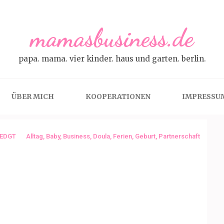
mamasbusiness.de
papa. mama. vier kinder. haus und garten. berlin.
ÜBER MICH
KOOPERATIONEN
IMPRESSU
EDGT
Alltag
,
Baby
,
Business
,
Doula
,
Ferien
,
Geburt
,
Partnerschaft