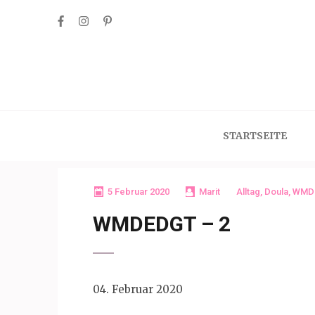
Skip
to
content
(Press
Enter)
STARTSEITE
5 Februar 2020
Marit
Alltag
,
Doula
,
WMD
WMDEDGT – 2
04. Februar 2020