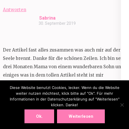
Antworten
Sabrina
30. September 2019
Der Artikel fast alles zusammen was auch mir auf der
Seele brennt. Danke für die schönen Zeilen. Ich bin seit
drei Monaten Mama von einem wunderbaren Sohn und
einiges was in dem tollen Artikel steht ist mir
tatsächlich übern Weg gelaufen, ob in der
Diese Website benutzt Cookies, lecker. Wenn du die Website
Schwangerschaft oder nach der Entbindung. Ich rate
weiter nutzen möchtest, klick bitte auf "Ok". Für mehr
Informationen in der Datenschutzerklärung auf "Weiterlesen"
jeder Mama, finde deinen eigenen Rhythmus mit
klicken. Danke!
deinem Kind. Es ist dein Herzschlag das es beruhigt
Ok.
Weiterlesen
und es sollte deine innere Stimme sein die dich
beruhigt. Die Welt da draußen ist oft nur Schein statt