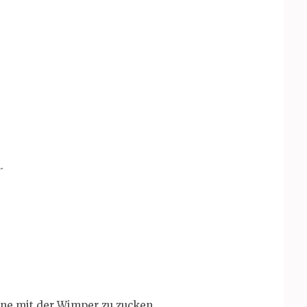
.
hne mit der Wimper zu zucken.