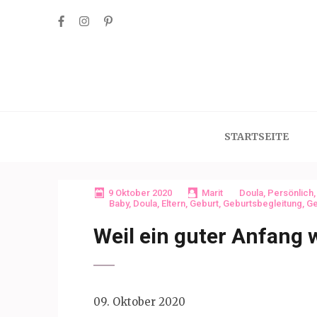
Skip
to
content
(Press
Enter)
STARTSEITE
9 Oktober 2020
Marit
Doula
,
Persönlich
Baby
,
Doula
,
Eltern
,
Geburt
,
Geburtsbegleitung
,
Ge
Weil ein guter Anfang w
09. Oktober 2020