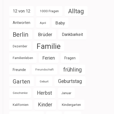
Alltag
12 von 12
1000 Fragen
Baby
Antworten
April
Berlin
Brüder
Dankbarkeit
Familie
Dezember
Ferien
Familienleben
Fragen
frühling
Freunde
Freundschaft
Garten
Geburtstag
Geburt
Herbst
Januar
Geschenke
Kinder
Kalifornien
Kindergarten