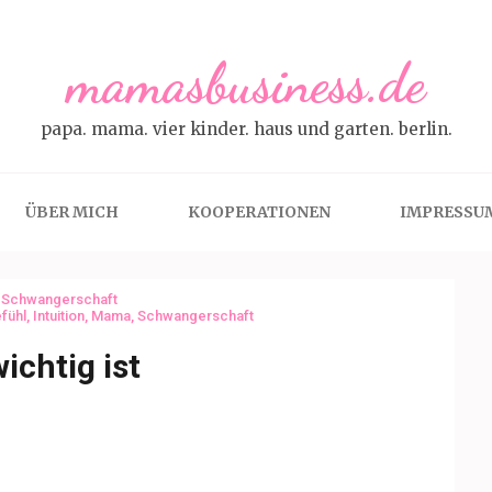
mamasbusiness.de
papa. mama. vier kinder. haus und garten. berlin.
ÜBER MICH
KOOPERATIONEN
IMPRESSU
,
Schwangerschaft
fühl
,
Intuition
,
Mama
,
Schwangerschaft
ichtig ist