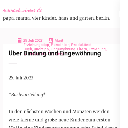
Skip
mamasbusiness.de
to
papa. mama. vier kinder. haus und garten. berlin.
content
(Press
Enter)
25 Juli 2023
Marit
Erziehungstipp
,
Persönlich
,
Produkttest
Buch
,
Buchtipp
,
Eingewöhnung
,
Eltern
,
Erziehung
,
Über Bindung und Eingewöhnung
Kindergarten
,
Pädagogik
25. Juli 2023
*Buchvorstellung*
In den nächsten Wochen und Monaten werden
viele kleine und große neue Kinder zum ersten