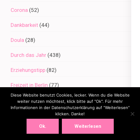
Corona
(52)
Dankbarkeit
(44)
Doula
(28)
Durch das Jahr
(438)
Erziehungstipp
(82)
Freizeit in Berlin
(77)
Diese Website benutzt Cookies, lecker. Wenn du die Website
Haustier
(3)
weiter nutzen möchtest, klick bitte auf "Ok". Für mehr
Informationen in der Datenschutzerklärung auf "Weiterlesen"
klicken. Danke!
Kindersprüche
(65)
Ok.
Weiterlesen
Kreativ
(49)