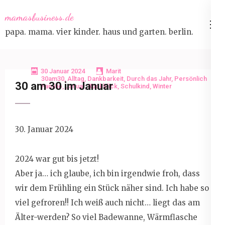
Skip
mamasbusiness.de
to
papa. mama. vier kinder. haus und garten. berlin.
content
(Press
Enter)
30 Januar 2024
Marit
30am30
,
Alltag
,
Dankbarkeit
,
Durch das Jahr
,
Persönlich
30 am 30 im Januar
Familie
,
Januar
,
Rückblick
,
Schulkind
,
Winter
30. Januar 2024
2024 war gut bis jetzt!
Aber ja… ich glaube, ich bin irgendwie froh, dass
wir dem Frühling ein Stück näher sind. Ich habe so
viel gefroren!! Ich weiß auch nicht… liegt das am
Älter-werden? So viel Badewanne, Wärmflasche