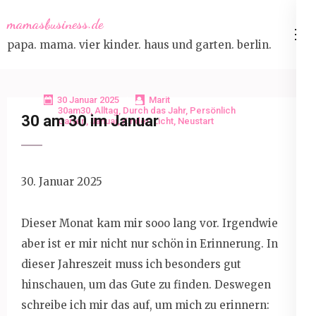
Skip
mamasbusiness.de
to
papa. mama. vier kinder. haus und garten. berlin.
content
(Press
Enter)
30 Januar 2025
Marit
30am30
,
Alltag
,
Durch das Jahr
,
Persönlich
30 am 30 im Januar
Garten
,
Januar
,
Kinder
,
Licht
,
Neustart
30. Januar 2025
Dieser Monat kam mir sooo lang vor. Irgendwie
aber ist er mir nicht nur schön in Erinnerung. In
dieser Jahreszeit muss ich besonders gut
hinschauen, um das Gute zu finden. Deswegen
schreibe ich mir das auf, um mich zu erinnern: