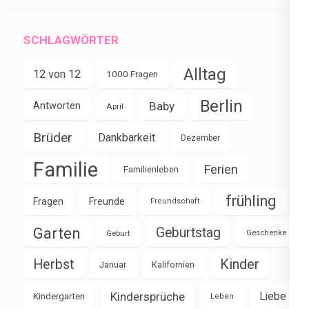
SCHLAGWÖRTER
Alltag
12 von 12
1000 Fragen
Berlin
Baby
Antworten
April
Brüder
Dankbarkeit
Dezember
Familie
Ferien
Familienleben
frühling
Fragen
Freunde
Freundschaft
Garten
Geburtstag
Geburt
Geschenke
Herbst
Kinder
Januar
Kalifornien
Kindersprüche
Liebe
Kindergarten
Leben