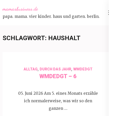
Skip
mamasbusiness.de
to
papa. mama. vier kinder. haus und garten. berlin.
content
(Press
Enter)
SCHLAGWORT:
HAUSHALT
,
,
ALLTAG
DURCH DAS JAHR
WMDEDGT
WMDEDGT – 6
05. Juni 2026 Am 5. eines Monats erzähle
ich normalerweise, was wir so den
ganzen …