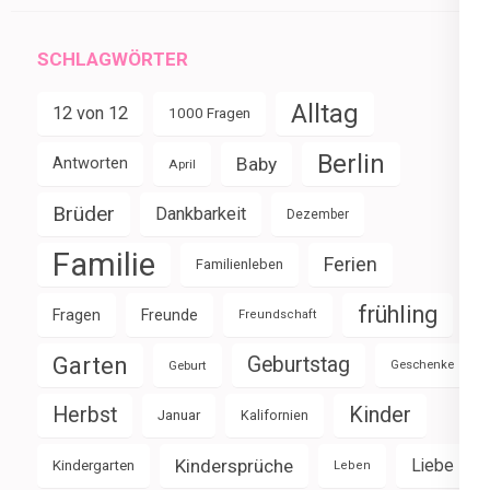
SCHLAGWÖRTER
Alltag
12 von 12
1000 Fragen
Berlin
Baby
Antworten
April
Brüder
Dankbarkeit
Dezember
Familie
Ferien
Familienleben
frühling
Fragen
Freunde
Freundschaft
Garten
Geburtstag
Geburt
Geschenke
Herbst
Kinder
Januar
Kalifornien
Kindersprüche
Liebe
Kindergarten
Leben