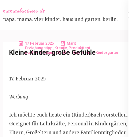
Skip
mamasbusiness.de
to
papa. mama. vier kinder. haus und garten. berlin.
content
(Press
Enter)
17 Februar 2025
Marit
Erziehungstipp
,
Kreativ
,
Produkttest
Kleine Kinder, große Gefühle
Buchvorstellung
,
Gefühle
,
Kinderbuch
,
Kindergarten
17. Februar 2025
Werbung
Ich möchte euch heute ein (Kinder)Buch vorstellen.
Geeignet für Lehrkräfte, Personal in Kindergärten,
Eltern, Großeltern und andere Familienmitglieder.