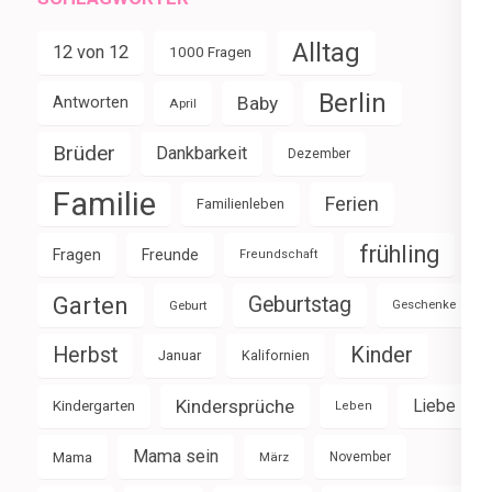
Alltag
12 von 12
1000 Fragen
Berlin
Baby
Antworten
April
Brüder
Dankbarkeit
Dezember
Familie
Ferien
Familienleben
frühling
Fragen
Freunde
Freundschaft
Garten
Geburtstag
Geburt
Geschenke
Herbst
Kinder
Januar
Kalifornien
Kindersprüche
Liebe
Kindergarten
Leben
Mama sein
Mama
März
November