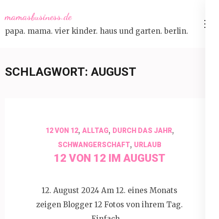
Skip
mamasbusiness.de
to
papa. mama. vier kinder. haus und garten. berlin.
content
(Press
Enter)
SCHLAGWORT:
AUGUST
,
,
,
12 VON 12
ALLTAG
DURCH DAS JAHR
,
SCHWANGERSCHAFT
URLAUB
12 VON 12 IM AUGUST
12. August 2024 Am 12. eines Monats
zeigen Blogger 12 Fotos von ihrem Tag.
Einfach …