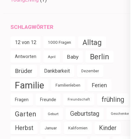
SCHLAGWÖRTER
Alltag
12 von 12
1000 Fragen
Berlin
Baby
Antworten
April
Brüder
Dankbarkeit
Dezember
Familie
Ferien
Familienleben
frühling
Fragen
Freunde
Freundschaft
Garten
Geburtstag
Geburt
Geschenke
Herbst
Kinder
Januar
Kalifornien